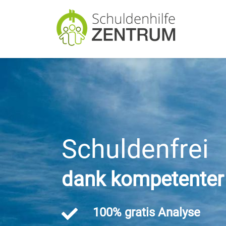
Links
Zum
überspringen
Inhalt
springen
Schuldenfrei
dank kompetenter 
100% gratis Analyse