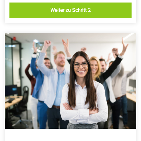
Weiter zu Schritt 2
Dieses
Feld
sollte
nicht
ausgefüllt
werden