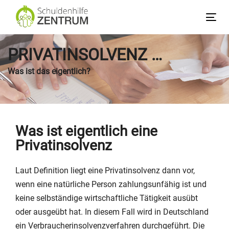
Links
Zum
überspringen
Inhalt
Tog
springen
nav
PRIVATINSOLVENZ …
Was ist das eigentlich?
Was ist eigentlich eine
Privatinsolvenz
Laut Definition liegt eine Privatinsolvenz dann vor,
wenn eine natürliche Person zahlungsunfähig ist und
keine selbständige wirtschaftliche Tätigkeit ausübt
oder ausgeübt hat. In diesem Fall wird in Deutschland
ein Verbraucherinsolvenzverfahren durchgeführt. Die