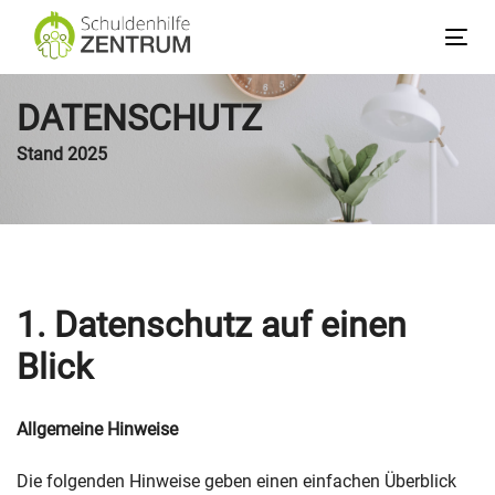
Links
Zum
überspringen
Inhalt
Tog
springen
nav
DATENSCHUTZ
Stand 2025
1. Datenschutz auf einen
Blick
Allgemeine Hinweise
Die folgenden Hinweise geben einen einfachen Überblick